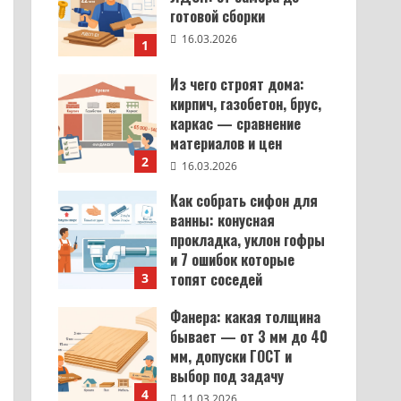
готовой сборки
16.03.2026
1
Из чего строят дома:
кирпич, газобетон, брус,
каркас — сравнение
материалов и цен
2
16.03.2026
Как собрать сифон для
ванны: конусная
прокладка, уклон гофры
и 7 ошибок которые
топят соседей
3
12.03.2026
Фанера: какая толщина
бывает — от 3 мм до 40
мм, допуски ГОСТ и
выбор под задачу
4
11.03.2026