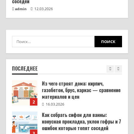
соседей
ситуаций
5
admin
12.03.2026
11.03.2026
Шкаф своими руками из ЛДСП: от
замера до готовой сборки
16.03.2026
1
Из чего строят дома: кирпич,
газобетон, брус, каркас — сравнение
материалов и цен
ПОСЛЕДНЕЕ
2
16.03.2026
Как собрать сифон для ванны:
конусная прокладка, уклон гофры и 7
ошибок которые топят соседей
3
12.03.2026
Фанера: какая толщина бывает — от
3 мм до 40 мм, допуски ГОСТ и выбор
под задачу
4