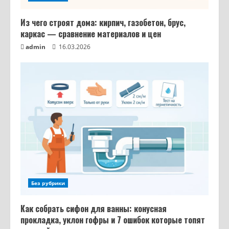
Из чего строят дома: кирпич, газобетон, брус,
каркас — сравнение материалов и цен
admin
16.03.2026
Из чего строят дома: кирпич,
газобетон, брус, каркас — сравнение
материалов и цен
2
16.03.2026
Как собрать сифон для ванны:
конусная прокладка, уклон гофры и 7
ошибок которые топят соседей
3
12.03.2026
Фанера: какая толщина бывает — от
3 мм до 40 мм, допуски ГОСТ и выбор
под задачу
Без рубрики
4
11.03.2026
Как собрать сифон для ванны: конусная
Заклинило ручку на пластиковом
прокладка, уклон гофры и 7 ошибок которые топят
окне: что делать в каждой из 4