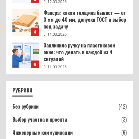
11.03.2026
Заклинило ручку на пластиковом
окне: что делать в каждой из 4
ситуаций
5
11.03.2026
Шкаф своими руками из ЛДСП: от
замера до готовой сборки
16.03.2026
1
Из чего строят дома: кирпич,
газобетон, брус, каркас — сравнение
РУБРИКИ
материалов и цен
2
16.03.2026
Без рубрики
(42)
Как собрать сифон для ванны:
конусная прокладка, уклон гофры и 7
Выбор участка и проекта
(3)
ошибок которые топят соседей
3
Инженерные коммуникации
(6)
12.03.2026