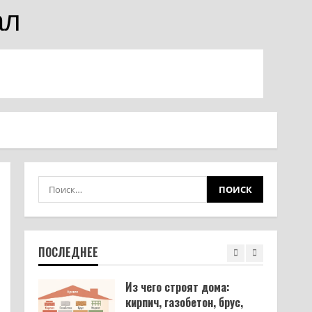
12.03.2026
ал
Фанера: какая толщина
бывает — от 3 мм до 40
мм, допуски ГОСТ и выбор
под задачу
4
11.03.2026
Заклинило ручку на
пластиковом окне: что
делать в каждой из 4
ситуаций
5
11.03.2026
Шкаф своими руками из
ЛДСП: от замера до
готовой сборки
ПОСЛЕДНЕЕ
16.03.2026
1
Из чего строят дома:
кирпич, газобетон, брус,