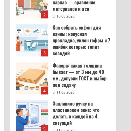
каркас — сравнение
материалов и цен
2
16.03.2026
Как собрать сифон для
ванны: конусная
прокладка, уклон гофры и 7
ошибок которые топят
соседей
3
12.03.2026
Фанера: какая толщина
бывает — от 3 мм до 40
мм, допуски ГОСТ и выбор
под задачу
4
11.03.2026
Заклинило ручку на
пластиковом окне: что
делать в каждой из 4
ситуаций
5
11.03.2026