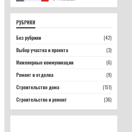
Шкаф своими руками из
ЛДСП: от замера до
РУБРИКИ
готовой сборки
16.03.2026
1
Без рубрики
(42)
Из чего строят дома:
Выбор участка и проекта
(3)
кирпич, газобетон, брус,
каркас — сравнение
Инженерные коммуникации
(6)
материалов и цен
Ремонт и отделка
(9)
2
16.03.2026
Строительство дома
Как собрать сифон для
(151)
ванны: конусная
Строительство и ремонт
(36)
прокладка, уклон гофры и 7
ошибок которые топят
соседей
3
12.03.2026
Фанера: какая толщина