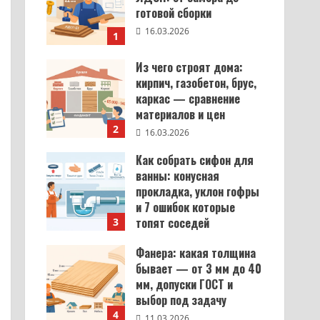
готовой сборки
16.03.2026
1
Из чего строят дома:
кирпич, газобетон, брус,
каркас — сравнение
материалов и цен
2
16.03.2026
Как собрать сифон для
ванны: конусная
прокладка, уклон гофры
и 7 ошибок которые
топят соседей
3
12.03.2026
Фанера: какая толщина
бывает — от 3 мм до 40
мм, допуски ГОСТ и
выбор под задачу
4
11.03.2026