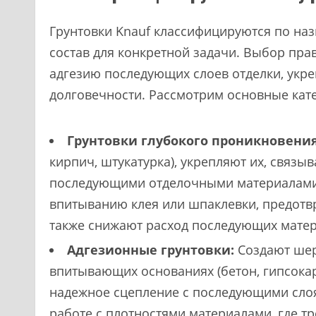
Грунтовки Knauf классифицируются по на
состав для конкретной задачи. Выбор пр
адгезию последующих слоев отделки, укр
долговечности. Рассмотрим основные кате
Грунтовки глубокого проникновения
кирпич, штукатурка), укрепляют их, связы
последующими отделочными материалами.
впитыванию клея или шпаклевки, предотв
также снижают расход последующих матер
Адгезионные грунтовки:
Создают шер
впитывающих основаниях (бетон, гипсока
надежное сцепление с последующими сло
работе с плотностями материалами, где т