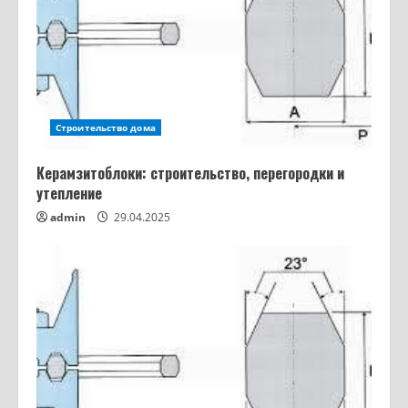
Строительство дома
Керамзитоблоки: строительство, перегородки и
Из чего строят дома: кирпич,
утепление
газобетон, брус, каркас — сравнение
admin
29.04.2025
материалов и цен
2
16.03.2026
Как собрать сифон для ванны:
конусная прокладка, уклон гофры и 7
ошибок которые топят соседей
3
12.03.2026
Фанера: какая толщина бывает — от
3 мм до 40 мм, допуски ГОСТ и выбор