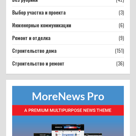
Как собрать сифон для ванны:
конусная прокладка, уклон гофры и 7
Выбор участка и проекта
(3)
ошибок которые топят соседей
3
Инженерные коммуникации
(6)
12.03.2026
Фанера: какая толщина бывает — от
Ремонт и отделка
(9)
3 мм до 40 мм, допуски ГОСТ и выбор
под задачу
Строительство дома
(151)
4
11.03.2026
Строительство и ремонт
(36)