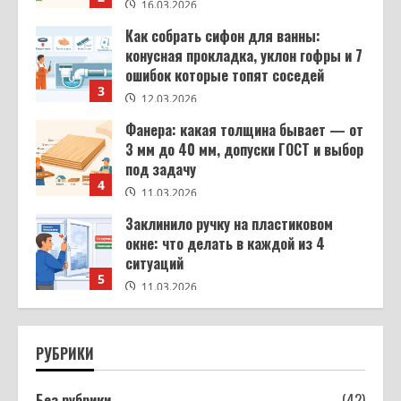
12.03.2026
Фанера: какая толщина бывает — от
3 мм до 40 мм, допуски ГОСТ и выбор
под задачу
4
11.03.2026
Заклинило ручку на пластиковом
окне: что делать в каждой из 4
ситуаций
5
11.03.2026
Шкаф своими руками из ЛДСП: от
замера до готовой сборки
16.03.2026
1
Из чего строят дома: кирпич,
газобетон, брус, каркас — сравнение
РУБРИКИ
материалов и цен
2
16.03.2026
Без рубрики
(42)