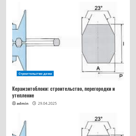
Строительство дома
Керамзитоблоки: строительство, перегородки и
Из чего строят дома: кирпич,
утепление
газобетон, брус, каркас — сравнение
admin
29.04.2025
материалов и цен
2
16.03.2026
Как собрать сифон для ванны:
конусная прокладка, уклон гофры и 7