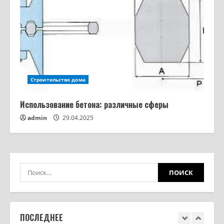
ошибок которые топят соседей
3
12.03.2026
Фанера: какая толщина бывает — от
3 мм до 40 мм, допуски ГОСТ и выбор
под задачу
4
11.03.2026
Строительство дома
Заклинило ручку на пластиковом
окне: что делать в каждой из 4
Использование бетона: различные сферы
ситуаций
admin
29.04.2025
5
11.03.2026
Шкаф своими руками из ЛДСП: от
замера до готовой сборки
16.03.2026
1
Из чего строят дома: кирпич,
газобетон, брус, каркас — сравнение
материалов и цен
ПОСЛЕДНЕЕ