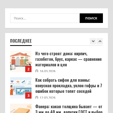
Шкаф своими руками из ЛДСП: от
замера до готовой сборки
16.03.2026
1
Из чего строят дома: кирпич,
газобетон, брус, каркас — сравнение
материалов и цен
ПОСЛЕДНЕЕ
2
16.03.2026
Как собрать сифон для ванны:
конусная прокладка, уклон гофры и 7
ошибок которые топят соседей
3
12.03.2026
Фанера: какая толщина бывает — от
3 мм до 40 мм, допуски ГОСТ и выбор
под задачу
4
11.03.2026
Заклинило ручку на пластиковом
окне: что делать в каждой из 4