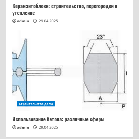
Керамзитоблоки: строительство, перегородки и
Из чего строят дома: кирпич,
утепление
газобетон, брус, каркас — сравнение
admin
29.04.2025
материалов и цен
2
16.03.2026
Как собрать сифон для ванны:
конусная прокладка, уклон гофры и 7
ошибок которые топят соседей
3
12.03.2026
Фанера: какая толщина бывает — от
3 мм до 40 мм, допуски ГОСТ и выбор
под задачу
4
11.03.2026
Строительство дома
Заклинило ручку на пластиковом
окне: что делать в каждой из 4
Использование бетона: различные сферы
ситуаций
5
admin
29.04.2025
11.03.2026